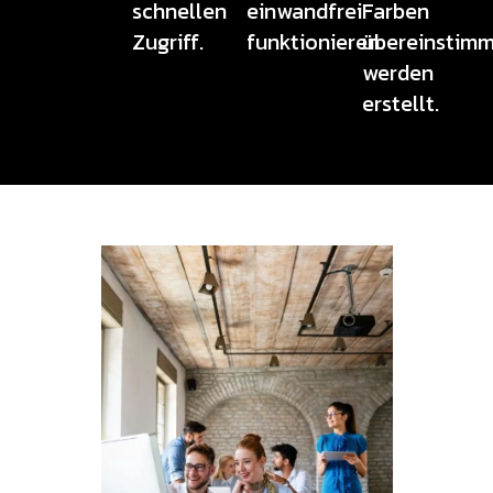
schnellen
einwandfrei
Farben
Zugriff.
funktionieren.
übereinstimm
werden
erstellt.