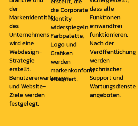
Branche und
sichergestellt,
erstellt, die
der
dass alle
die Corporate
Markenidentität
Funktionen
Identity
des
einwandfrei
widerspiegeln.
Unternehmens
funktionieren.
Farbpalette,
wird eine
Nach der
Logo und
Webdesign-
Veröffentlichung
Grafiken
Strategie
werden
werden
erstellt.
technischer
markenkonform
Benutzererwartungen
Support und
integriert.
und Website-
Wartungsdienste
Ziele werden
angeboten.
festgelegt.