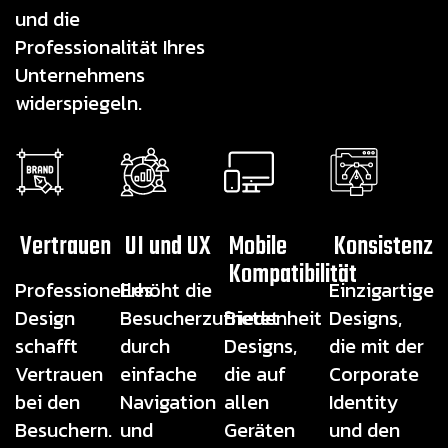
und die
Professionalität Ihres
Unternehmens
widerspiegeln.
Vertrauen
UI und UX
Mobile
Konsistenz
Kompatibilität
Professionelles
Erhöht die
Einzigartige
Design
Besucherzufriedenheit
Bietet
Designs,
schafft
durch
Designs,
die mit der
Vertrauen
einfache
die auf
Corporate
bei den
Navigation
allen
Identity
Besuchern.
und
Geräten
und den