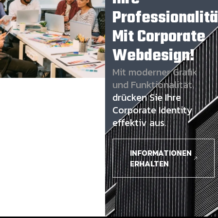
Professionalitä
Mit Corporate
Webdesign!
Mit moderner Grafik
und Funktionalität,
drücken Sie Ihre
Corporate Identity
effektiv aus
.
INFORMATIONEN
ERHALTEN