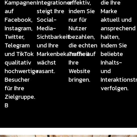
Kampagnen
Integrationen
effektiv,
die Ihre
auf
steigt Ihre
indem Sie
Marke
Facebook,
Social-
nur für
aktuell und
Instagram,
Media-
Nutzer
ansprechend
Twitter,
Sichtbarkeit
bezahlen,
halten,
Telegram
und Ihre
die echten
indem Sie
und TikTok
Markenbekanntheit
Traffic auf
beliebte
qualitativ
wächst
Ihre
Inhalts-
hochwertige
rasant.
Website
und
Besucher
bringen.
Interaktionst
für Ihre
verfolgen.
Zielgruppe.
B