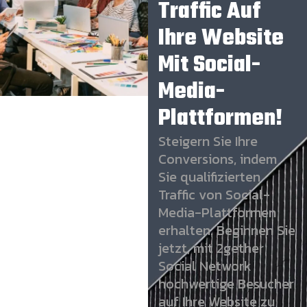
Traffic Auf
Ihre Website
Mit Social-
Media-
Plattformen!
Steigern Sie Ihre
Conversions, indem
Sie qualifizierten
Traffic von Social-
Media-Plattformen
erhalten. Beginnen Sie
jetzt, mit 2gether
Social Network
hochwertige Besucher
auf Ihre Website zu