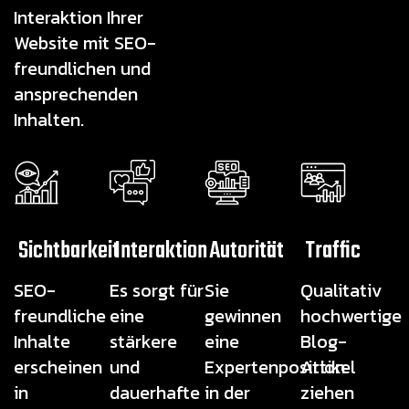
Interaktion Ihrer
Website mit SEO-
freundlichen und
ansprechenden
Inhalten.
Sichtbarkeit
Interaktion
Autorität
Traffic
SEO-
Es sorgt für
Sie
Qualitativ
freundliche
eine
gewinnen
hochwertige
Inhalte
stärkere
eine
Blog-
erscheinen
und
Expertenposition
Artikel
in
dauerhafte
in der
ziehen