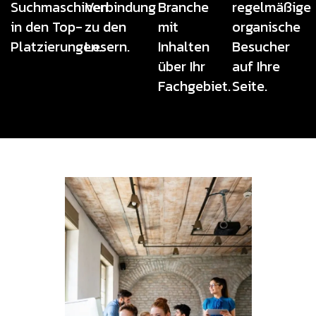
Suchmaschinen
Verbindung
Branche
regelmäßige
in den Top-
zu den
mit
organische
Platzierungen.
Lesern.
Inhalten
Besucher
über Ihr
auf Ihre
Fachgebiet.
Seite.