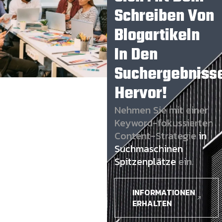
Schreiben Von
Blogartikeln
In Den
Suchergebniss
Hervor!
Nehmen Sie mit einer
Keyword-fokussierten
Content-Strategie
in
Suchmaschinen
Spitzenplätze
ein.
INFORMATIONEN
ERHALTEN