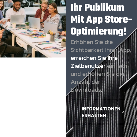
Ihr Publikum
Mit App Store-
Optimierung!
Erhöhen Sie die
Sichtbarkeit Ihrer App,
erreichen Sie Ihre
Zielbenutzer
einfach
und erhöhen Sie die
Anzahl der
Downloads.
INFORMATIONEN
ERHALTEN