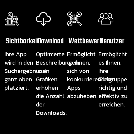
Sichtbarkeit
Download
Wettbewerb
Benutzer
Ihre App
Optimierte
Ermöglicht
Ermöglicht
wird in den
Beschreibungen
es Ihnen,
es Ihnen,
Suchergebnissen
und
sich von
Ihre
ganz oben
Grafiken
konkurrierenden
Zielgruppe
platziert.
erhöhen
Apps
richtig und
die Anzahl
abzuheben.
effektiv zu
der
erreichen.
Downloads.