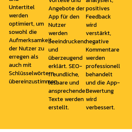
Vorteile und
analysiert,
Untertitel
Angebote der
positives
werden
App für den
Feedback
optimiert, um
Nutzer
wird
sowohl die
werden
verstärkt,
Aufmerksamkeit
beeindruckend
negative
der Nutzer zu
und
Kommentare
erregen als
überzeugend
werden
auch mit
erklärt. SEO-
professionell
Schlüsselwörtern
freundliche,
behandelt
übereinzustimmen.
lesbare und
und die App-
ansprechende
Bewertung
Texte werden
wird
erstellt.
verbessert.