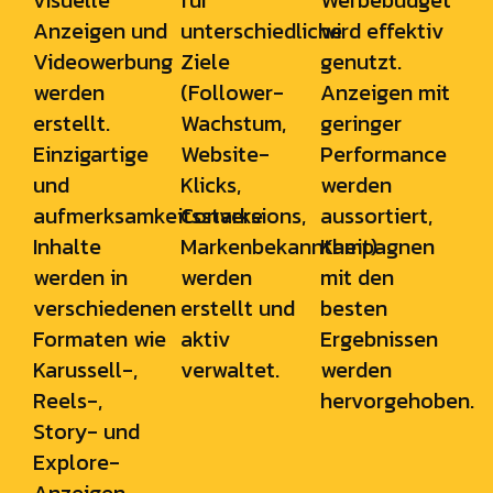
visuelle
für
Werbebudget
Anzeigen und
unterschiedliche
wird effektiv
Videowerbung
Ziele
genutzt.
werden
(Follower-
Anzeigen mit
erstellt.
Wachstum,
geringer
Einzigartige
Website-
Performance
und
Klicks,
werden
aufmerksamkeitsstarke
Conversions,
aussortiert,
Inhalte
Markenbekanntheit)
Kampagnen
werden in
werden
mit den
verschiedenen
erstellt und
besten
Formaten wie
aktiv
Ergebnissen
Karussell-,
verwaltet.
werden
Reels-,
hervorgehoben.
Story- und
Explore-