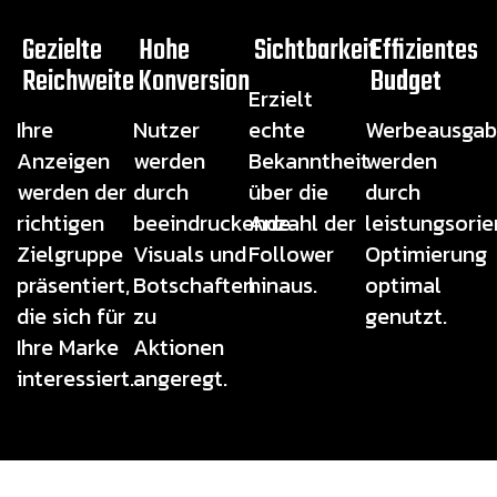
Gezielte
Hohe
Sichtbarkeit
Effizientes
Reichweite
Konversion
Budget
Erzielt
Ihre
Nutzer
echte
Werbeausgab
Anzeigen
werden
Bekanntheit
werden
werden der
durch
über die
durch
richtigen
beeindruckende
Anzahl der
leistungsorie
Zielgruppe
Visuals und
Follower
Optimierung
präsentiert,
Botschaften
hinaus.
optimal
die sich für
zu
genutzt.
Ihre Marke
Aktionen
interessiert.
angeregt.